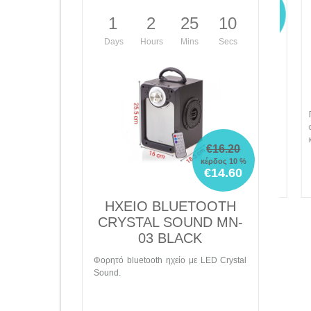
€79.80
1
2
25
09
Days
Hours
Mins
Secs
SMARTWATCH INTIME
S
D31 PINK
Smartwatch για παιδιά D31 με 1.4" οθόνη
Πολυ
αφής, κάμερα, GPS, 4G σε ροζ χρώμα.
από
κατα
€16.20
κέρδος 10 %
€14.60
Λεπτομέρειες
ΗΧΕΙΟ BLUETOOTH
CRYSTAL SOUND MN-
03 BLACK
Φορητό bluetooth ηχείο με LED Crystal
Sound.