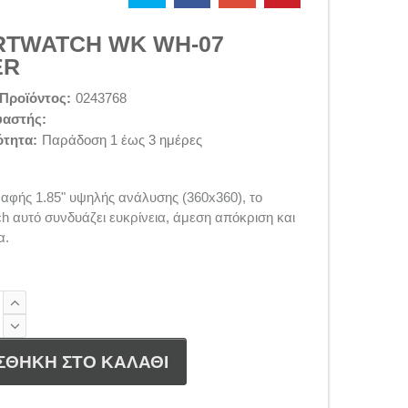
TWATCH WK WH-07
ER
Προϊόντος:
0243768
υαστής:
ότητα:
Παράδοση 1 έως 3 ημέρες
αφής 1.85" υψηλής ανάλυσης (360x360), το
h αυτό συνδυάζει ευκρίνεια, άμεση απόκριση και
α.
ΣΘΗΚΗ ΣΤΟ ΚΑΛΑΘΙ