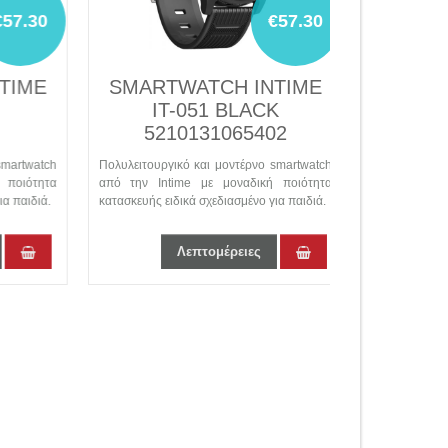
.30
€57.30
IME
SMARTWATCH INTIME
SMARTW
IT-051 BLACK
IT-
5210131065402
twatch
Πολυλειτουργικό και μοντέρνο smartwatch
Πολυλειτουργικό
ιότητα
από την Intime με μοναδική ποιότητα
από την Intime
αιδιά.
κατασκευής ειδικά σχεδιασμένο για παιδιά.
κατασκευής ειδικά
Λεπτομέρειες
Λε