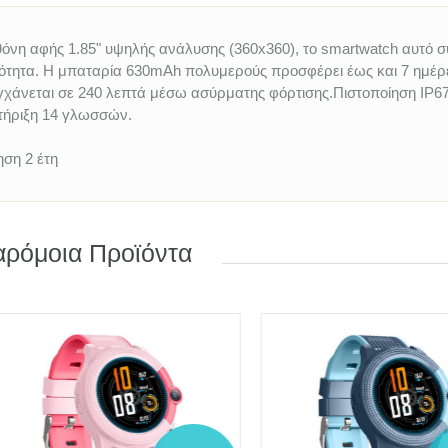
όνη αφής 1.85" υψηλής ανάλυσης (360x360), το smartwatch αυτό συ
τητα. Η μπαταρία 630mAh πολυμερούς προσφέρει έως και 7 ημέρε
γχάνεται σε 240 λεπτά μέσω ασύρματης φόρτισης.Πιστοποίηση IP67
τήριξη 14 γλωσσών.
ση 2 έτη
ρόμοια Προϊόντα