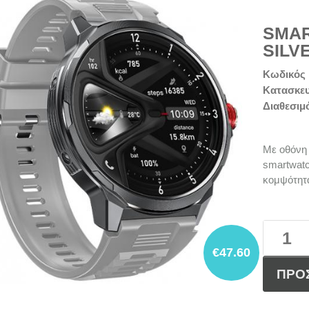
SMAR
SILV
Κωδικός 
Κατασκε
Διαθεσιμ
Με οθόνη 
smartwatc
κομψότητ
€47.60
ΠΡΟ