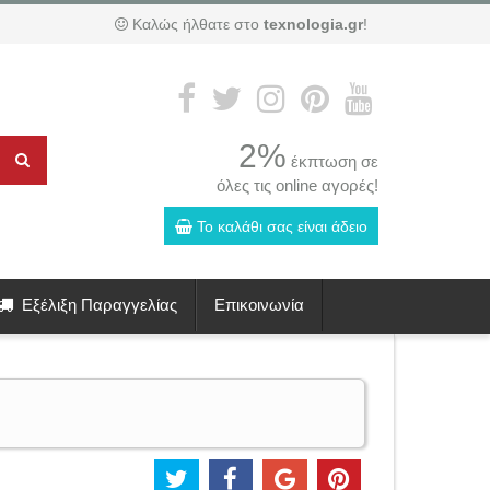
Καλώς ήλθατε στο
texnologia.gr
!
2%
έκπτωση σε
όλες τις online αγορές!
Το καλάθι σας είναι άδειο
Εξέλιξη Παραγγελίας
Επικοινωνία