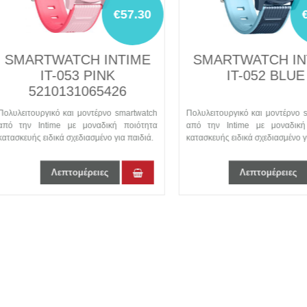
€57.30
€57
MARTWATCH INTIME
SMARTWATCH INT
IT-053 PINK
IT-052 BLUE
5210131065426
λειτουργικό και μοντέρνο smartwatch
Πολυλειτουργικό και μοντέρνο smar
 την Intime με μοναδική ποιότητα
από την Intime με μοναδική πο
σκευής ειδικά σχεδιασμένο για παιδιά.
κατασκευής ειδικά σχεδιασμένο για π
Λεπτομέρειες
Λεπτομέρειες