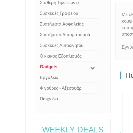
Σταθερή Τηλεφωνία
Συσκευές Γραφείου
Με οθ
κομψό
Συστήματα Ασφαλείας
επιτυ
υποσ
Συστήματα Αυτοματισμού
Συσκευές Αυτοκινήτου
Εγγύη
Οικιακός Εξοπλισμός
Gadgets
Πα
Εργαλεία
Φιγούρες - Αξεσουάρ
Παιχνίδια
WEEKLY DEALS