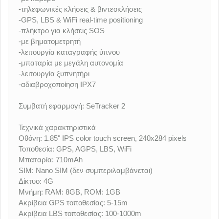
-τηλεφωνικές κλήσεις & βιντεοκλήσεις
-GPS, LBS & WiFi real-time positioning
-πλήκτρο για κλήσεις SOS
-με βηματομετρητή
-λειτουργία καταγραφής ύπνου
-μπαταρία με μεγάλη αυτονομία
-λειτουργία ξυπνητήρι
-αδιαβροχοποίηση IPX7
Συμβατή εφαρμογή: SeTracker 2
Τεχνικά χαρακτηριστικά
Οθόνη: 1.85" IPS color touch screen, 240x284 pixels
Τοποθεσία: GPS, AGPS, LBS, WiFi
Μπαταρία: 710mAh
SIM: Nano SIM (δεν συμπεριλαμβάνεται)
Δίκτυο: 4G
Μνήμη: RAM: 8GB, ROM: 1GB
Ακρίβεια GPS τοποθεσίας: 5-15m
Ακρίβεια LBS τοποθεσίας: 100-1000m