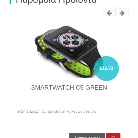
€12.70
K
SMARTWATCH C5 GREEN
ς,
Το Smartwatch C5 έχει εξαιρετικά κομψό design.
Τ