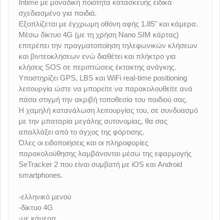
Intime με μοναδική ποιότητα κατασκευής ειδικά
σχεδιασμένο για παιδιά.
Εξοπλίζεται με έγχρωμη οθόνη αφής 1.85" και κάμερα.
Μέσω δίκτυο 4G (με τη χρήση Nano SIM κάρτας)
επιτρέπει την πραγματοποίηση τηλεφωνικών κλήσεων
και βιντεοκλήσεων ενώ διαθέτει και πλήκτρο για
κλήσεις SOS σε περιπτώσεις έκτακτης ανάγκης.
Υποστηρίζει GPS, LBS και WiFi real-time positioning
λειτουργία ώστε να μπορείτε να παρακολουθείτε ανά
πάσα στιγμή την ακριβή τοποθεσία του παιδιού σας.
Η χαμηλή κατανάλωση λειτουργίας του, σε συνδυασμό
με την μπαταρία μεγάλης αυτονομίας, θα σας
απαλλάξει από το άγχος της φόρτισης.
Όλες οι ειδοποιήσεις και οι πληροφορίες
παρακολούθησης λαμβάνονται μέσω της εφαρμογής
SeTracker 2 που είναι συμβατή με iOS και Android
smartphones.
-ελληνικό μενού
-δίκτυο 4G
-με κάμερα