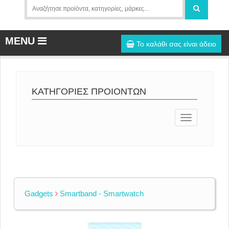
MENU
Το καλάθι σας είναι άδειο
ΚΑΤΗΓΟΡΙΕΣ ΠΡΟΙΟΝΤΩΝ
Toggle
navigation
Gadgets
Smartband - Smartwatch