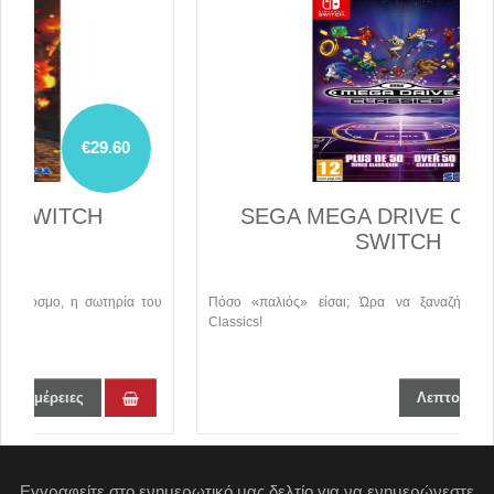
€30.20
SEGA MEGA DRIVE CLASSICS
SWITCH
του
Πόσο «παλιός» είσαι; Ώρα να ξαναζήσεις τα πραγματικά
Classics!
Λεπτομέρειες
Εγγραφείτε στο ενημερωτικό μας δελτίο για να ενημερώνεστε