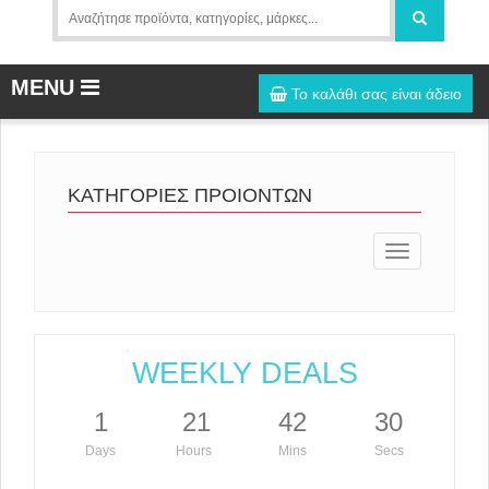
MENU
Το καλάθι σας είναι άδειο
ΚΑΤΗΓΟΡΙΕΣ ΠΡΟΙΟΝΤΩΝ
Toggle
navigation
WEEKLY DEALS
1
21
42
30
Days
Hours
Mins
Secs