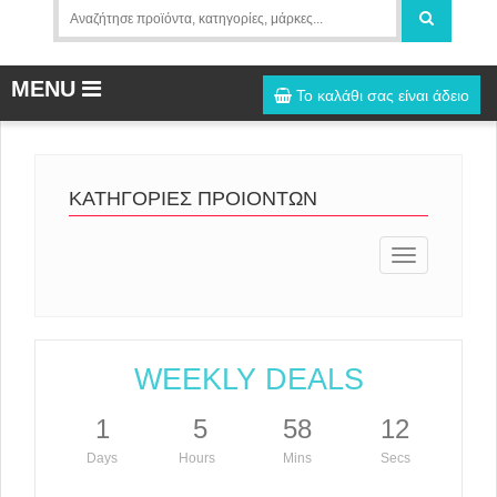
MENU
Το καλάθι σας είναι άδειο
ΚΑΤΗΓΟΡΙΕΣ ΠΡΟΙΟΝΤΩΝ
Toggle
navigation
WEEKLY DEALS
1
5
58
12
Days
Hours
Mins
Secs