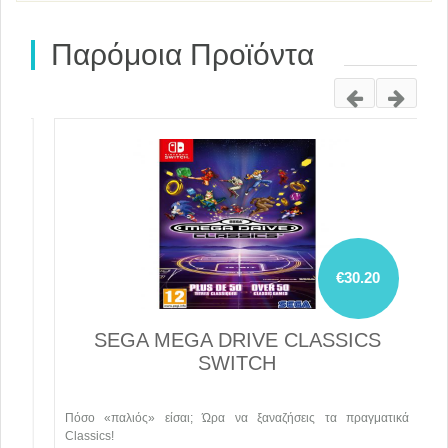
Παρόμοια Προϊόντα
€30.20
SEGA MEGA DRIVE CLASSICS
SWITCH
ic
Πόσο «παλιός» είσαι; Ώρα να ξαναζήσεις τα πραγματικά
Τ
ro
Classics!
κ