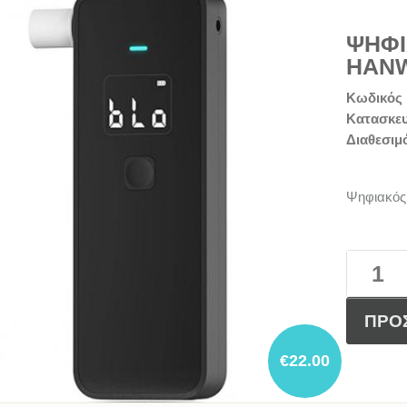
ΨΗΦΙ
HANW
Κωδικός 
Κατασκε
Διαθεσιμ
Ψηφιακός
ΠΡΟ
€22.00