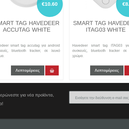
€8.90
SMART TAG HAVEDEER
SMART TAG MI
ITAG03 WHITE
DUO BL
Havedeer smart tag ITAG03 για iOS
Smart tag LiTag Duo γι
συσκευές, bluetooth tracker σε λευκό
συσκευές, Bluetooth tr
χρώμα.
χρώμα.
Λεπτομέρειες
Λεπτομέρε
μερώνεστε για νέα προϊόντα,
α!