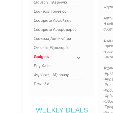
Σταθερή Τηλεφωνία
Ψηφια
Συσκευές Γραφείου
Αυτή 
Συστήματα Ασφαλείας
Η ένδ
συμπε
Συστήματα Αυτοματισμού
Συσκευές Αυτοκινήτου
Σημεί
-άμεσ
Οικιακός Εξοπλισμός
-ευα
Gadgets
-μικρ
Εργαλεία
Τεχνι
-Εμβέ
Φιγούρες - Αξεσουάρ
-Ακρί
Παιχνίδια
-Pres
-Χρόν
-Χρόν
-Οθό
-Τροφ
WEEKLY DEALS
-Θερμ