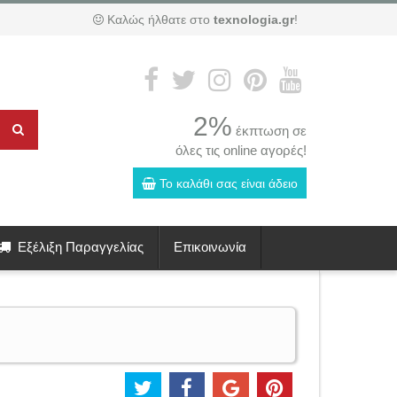
Καλώς ήλθατε στο
texnologia.gr
!
2%
έκπτωση σε
όλες τις online αγορές!
Το καλάθι σας είναι άδειο
Εξέλιξη Παραγγελίας
Επικοινωνία