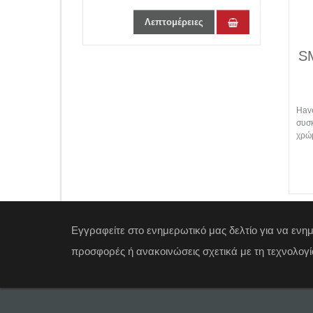
€10.60
Λεπτομέρειες
SMART TAG HAVEDEER
ACCUTAG WHITE
Havedeer smart tag accutag για android
συσκευές, bluetooth tracker, σε λευκό
χρώμα.
Λεπτομέρειες
Εγγραφείτε στο ενημερωτικό μας δελτίο για να ενη
προσφορές ή ανακοινώσεις σχετικά με τη τεχνολογί