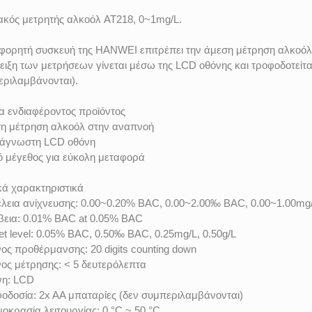
κός μετρητής αλκοόλ AT218, 0~1mg/L.
φορητή συσκευή της HANWEI επιτρέπει την άμεση μέτρηση αλκοόλ
ειξη των μετρήσεων γίνεται μέσω της LCD οθόνης και τροφοδοτείτα
ριλαμβάνονται).
α ενδιαφέροντος προϊόντος
η μέτρηση αλκοόλ στην αναπνοή
νάγνωστη LCD οθόνη
ό μέγεθος για εύκολη μεταφορά
κά χαρακτηριστικά
λεια ανίχνευσης: 0.00~0.20% BAC, 0.00~2.00‰ BAC, 0.00~1.00mg/
βεια: 0.01% BAC at 0.05% BAC
et level: 0.05% BAC, 0.50‰ BAC, 0.25mg/L, 0.50g/L
ος προθέρμανσης: 20 digits counting down
ος μέτρησης: < 5 δευτερόλεπτα
νη: LCD
οδοσία: 2x AA μπαταρίες (δεν συμπεριλαμβάνονται)
οκρασία λειτουργίας: 0 °C ~ 50 °C