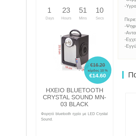
-Υγρα
1
23
51
09
Days
Hours
Mins
Secs
Περιε
-Ψηφι
-Αντα
-Εγχε
-Εγγύ
€16.20
κέρδος 10 %
Πα
€14.60
ΗΧΕΙΟ BLUETOOTH
CRYSTAL SOUND MN-
03 BLACK
Φορητό bluetooth ηχείο με LED Crystal
Sound.