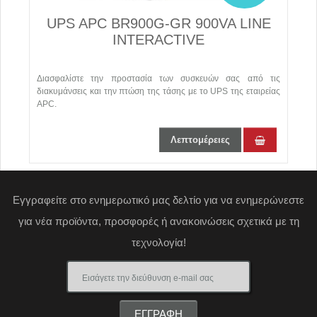
A
UPS APC BR900G-GR 900VA LINE
INTERACTIVE
ον
Διασφαλίστε την προστασία των συσκευών σας από τις
Μ
να
διακυμάνσεις και την πτώση της τάσης με το UPS της εταιρείας
τ
APC.
ε
Λεπτομέρειες
Εγγραφείτε στο ενημερωτικό μας δελτίο για να ενημερώνεστε
για νέα προϊόντα, προσφορές ή ανακοινώσεις σχετικά με τη
τεχνολογία!