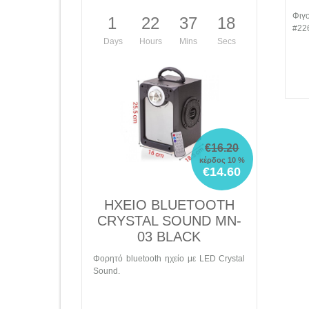
Φιγούρα Funko Pop! Animation: Looney
Φιγ
1
22
37
17
Tunes - Tasmanian Devil​ #2014 Vinyl
#22
Figure.
Days
Hours
Mins
Secs
Λεπτομέρειες
€16.20
κέρδος 10 %
€14.60
ΗΧΕΙΟ BLUETOOTH
CRYSTAL SOUND MN-
03 BLACK
Φορητό bluetooth ηχείο με LED Crystal
Sound.