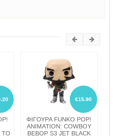
.20
€15.90
OP!
ΦΙΓΟΥΡΑ FUNKO POP!
ΦΙΓΟΥΡΑ
ANIMATION: COWBOY
ANIMAT
 TO
BEBOP S3 JET BLACK
BEBOP S3