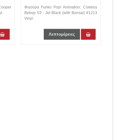
34
WITH BONSAI #1213
Cooper
Φιγούρα Funko Pop! Animation: Cowboy
Φιγούρα Funko 
l.
Bebop S3 - Jet Black (with Bonsai) #1213
Bebop S3 - Julia 
Vinyl.
Λεπτομέρειες
Λε