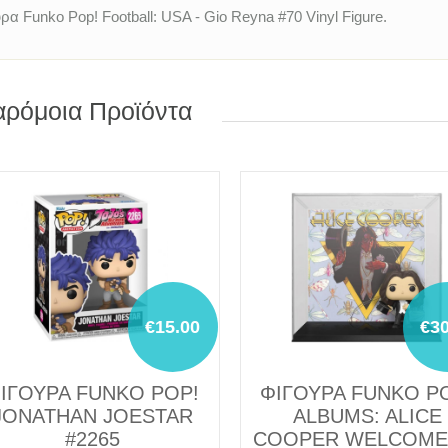
ρα Funko Pop! Football: USA - Gio Reyna #70 Vinyl Figure.
ρόμοια Προϊόντα
€15.00
€30
ΙΓΟΥΡΑ FUNKO POP!
ΦΙΓΟΥΡΑ FUNKO P
JONATHAN JOESTAR
ALBUMS: ALICE
#2265
COOPER WELCOME