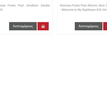
MY NIGHTMARE #
ούρα Funko Pop! Jonathan Joestar
Φιγούρα Funko Pop! Albums: Alice 
65.
- Welcome to My Nightmare #34 Viny
Λεπτομέρειες
Λεπτομέρειες