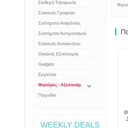
Σταθερή Τηλεφωνία
Φιγού
Συσκευές Γραφείου
Συστήματα Ασφαλείας
Πα
Συστήματα Αυτοματισμού
Συσκευές Αυτοκινήτου
Οικιακός Εξοπλισμός
Gadgets
Εργαλεία
Φιγούρες - Αξεσουάρ
€15.00
Παιχνίδια
ΦΙΓΟΥΡΑ FUNKO POP!
Φ
TASMANIAN DEVIL
WEEKLY DEALS
#2014