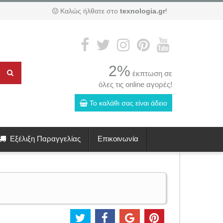
Καλώς ήλθατε στο
texnologia.gr
!
2%
έκπτωση σε
όλες τις online αγορές!
Το καλάθι σας είναι άδειο
Εξέλιξη Παραγγελίας
Επικοινωνία