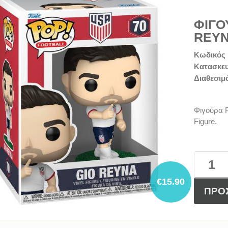
ΦΙΓΟ
REYN
Κωδικός 
Κατασκε
Διαθεσιμ
Φιγούρα F
Figure.
€15.90
ΠΡΟ