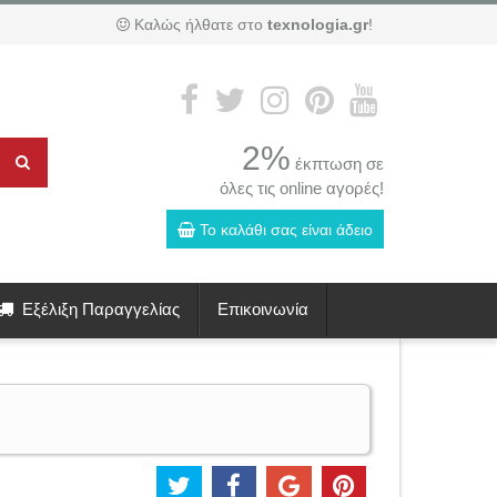
Καλώς ήλθατε στο
texnologia.gr
!
2%
έκπτωση σε
όλες τις online αγορές!
Το καλάθι σας είναι άδειο
Εξέλιξη Παραγγελίας
Επικοινωνία