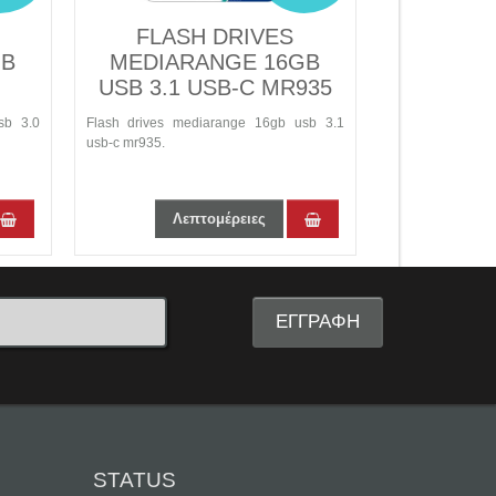
FLASH DRIVES
FLASH 
MEDIARANGE 16GB
MEDIARAN
USB 3.1 USB-C MR935
USB 3.0
.0
Flash drives mediarange 16gb usb 3.1
Flash drives mediar
usb-c mr935.
mr915.
Λεπτομέρειες
Λεπτομ
STATUS