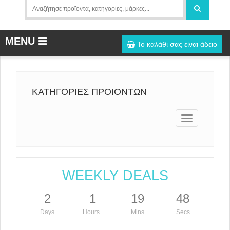
MENU
Το καλάθι σας είναι άδειο
ΚΑΤΗΓΟΡΙΕΣ ΠΡΟΙΟΝΤΩΝ
Toggle
navigation
WEEKLY DEALS
2
1
19
48
Days
Hours
Mins
Secs