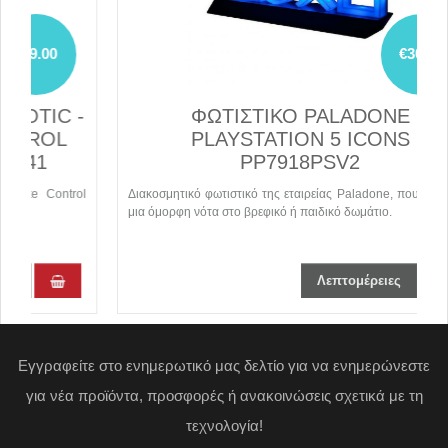
€30.20
-
ΦΩΤΙΣΤΙΚΟ PALADONE
PLAYSTATION 5 ICONS
PP7918PSV2
ol
Διακοσμητικό φωτιστικό της εταιρείας Paladone, που θα δώσει
Π
μια όμορφη νότα στο βρεφικό ή παιδικό δωμάτιο.
δ
Λεπτομέρειες
Εγγραφείτε στο ενημερωτικό μας δελτίο για να ενημερώνεστε
για νέα προϊόντα, προσφορές ή ανακοινώσεις σχετικά με τη
τεχνολογία!