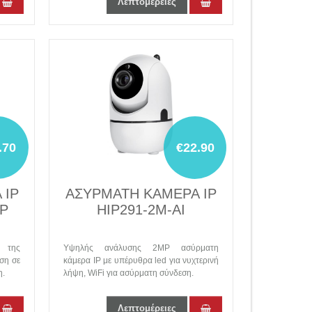
Λεπτομέρειες
.70
€22.90
 IP
AΣΥΡΜΑΤΗ ΚΑΜΕΡΑ IP
P
HIP291-2M-AI
 της
Υψηλής ανάλυσης 2MP ασύρματη
ση σε
κάμερα IP με υπέρυθρα led για νυχτερινή
η.
λήψη, WiFi για ασύρματη σύνδεση.
Λεπτομέρειες