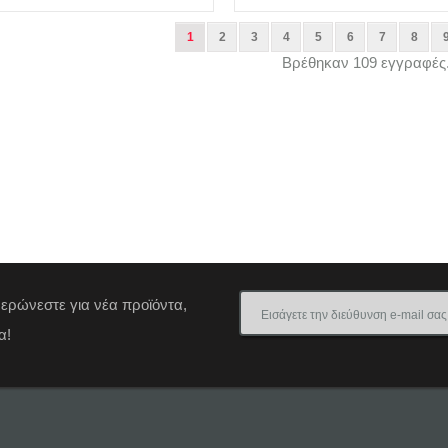
1
2
3
4
5
6
7
8
Βρέθηκαν 109 εγγραφές
μερώνεστε για νέα προϊόντα,
α!