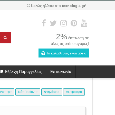
Καλώς ήλθατε στο
texnologia.gr
!
2%
έκπτωση σε
όλες τις online αγορές!
Το καλάθι σας είναι άδειο
Εξέλιξη Παραγγελίας
Επικοινωνία
ιλέστερα
Νέα Προϊόντα
Φτηνότερο
Ακριβότερο