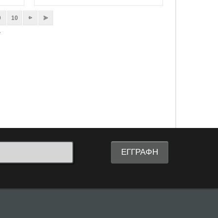
9
10
⩺
⪢
.