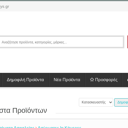
ys.gr
Δημοφιλή Προϊόντα
Νέα Προϊόντα
Προσφορές
Δημοφ
στα Προϊόντων
τήματα Ασφαλείας
Ασύρματες Ip Κάμερες