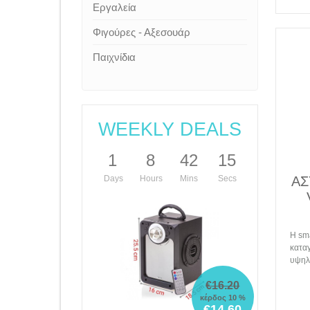
Εργαλεία
Φιγούρες - Αξεσουάρ
Παιχνίδια
WEEKLY DEALS
1
8
42
15
Days
Hours
Mins
Secs
AΣ
Η sm
κατα
υψηλή
€16.20
κέρδος 10 %
€14.60