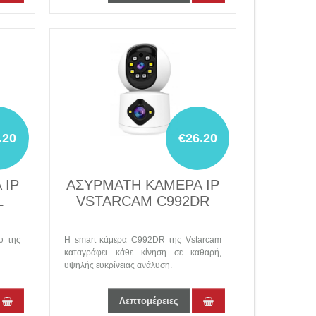
.20
€26.20
 IP
AΣΥΡΜΑΤΗ ΚΑΜΕΡΑ IP
L
VSTARCAM C992DR
υ της
Η smart κάμερα C992DR της Vstarcam
καταγράφει κάθε κίνηση σε καθαρή,
υψηλής ευκρίνειας ανάλυση.
Λεπτομέρειες