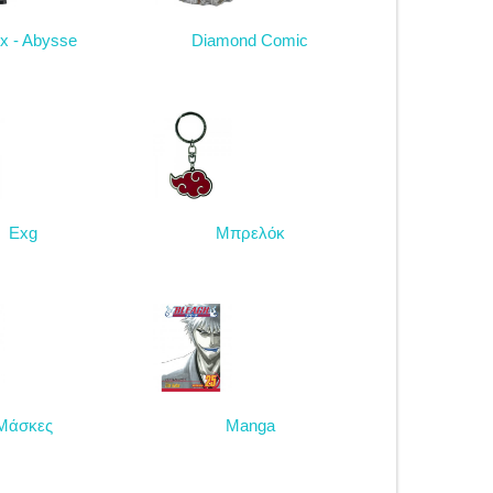
ix - Abysse
Diamond Comic
Exg
Μπρελόκ
Μάσκες
Manga