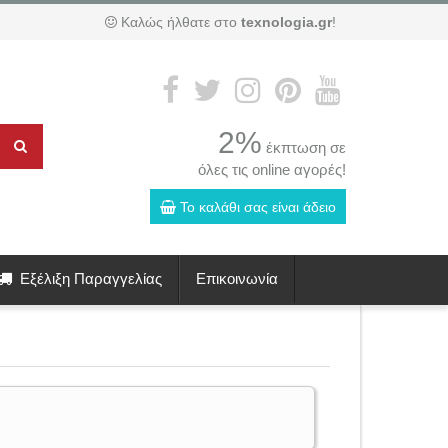
Καλώς ήλθατε στο
texnologia.gr
!
2%
έκπτωση σε
όλες τις online αγορές!
Το καλάθι σας είναι άδειο
Εξέλιξη Παραγγελίας
Επικοινωνία