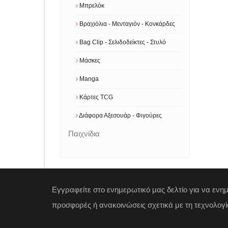
Μπρελόκ
Βραχιόλια - Μενταγιόν - Κονκάρδες
Bag Clip - Σελιδοδείκτες - Στυλό
Μάσκες
Manga
Κάρτες TCG
Διάφορα Αξεσουάρ - Φιγούρες
Παιχνίδια
Εγγραφείτε στο ενημερωτικό μας δελτίο για να ενη
προσφορές ή ανακοινώσεις σχετικά με τη τεχνολογί